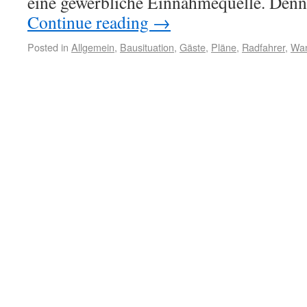
eine gewerbliche Einnahmequelle. Denn
Continue reading
→
Posted in
Allgemein
,
Bausituation
,
Gäste
,
Pläne
,
Radfahrer
,
Wan