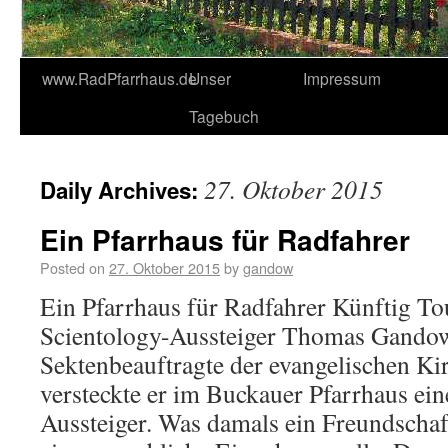
www.RadPfarrhaus.de
Unser
Impressum
Tagebuch
27. Oktober 2015
Daily Archives:
Ein Pfarrhaus für Radfahrer
Posted on
27. Oktober 2015
by
gandow
Ein Pfarrhaus für Radfahrer Künftig Tou
Scientology-Aussteiger Thomas Gandow 
Sektenbeauftragte der evangelischen Ki
versteckte er im Buckauer Pfarrhaus ei
Aussteiger. Was damals ein Freundschaft